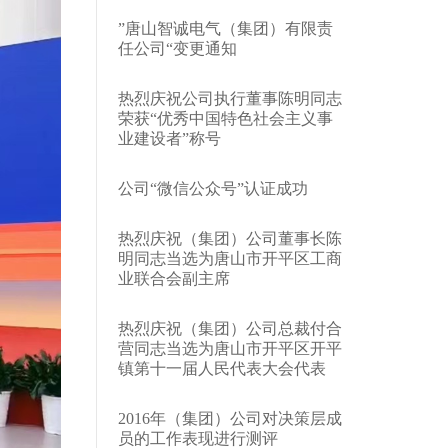
”唐山智诚电气（集团）有限责
任公司“变更通知
热烈庆祝公司执行董事陈明同志
荣获“优秀中国特色社会主义事
业建设者”称号
公司“微信公众号”认证成功
热烈庆祝（集团）公司董事长陈
明同志当选为唐山市开平区工商
业联合会副主席
热烈庆祝（集团）公司总裁付合
营同志当选为唐山市开平区开平
镇第十一届人民代表大会代表
2016年（集团）公司对决策层成
员的工作表现进行测评