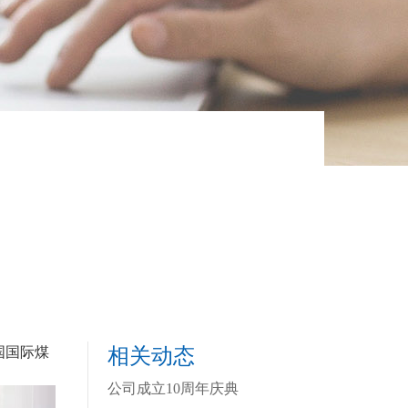
国国际煤
相关动态
公司成立10周年庆典